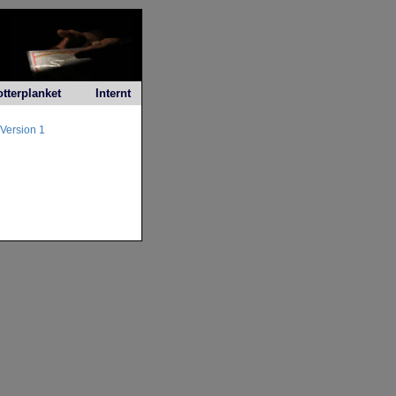
otterplanket
Internt
Version 1