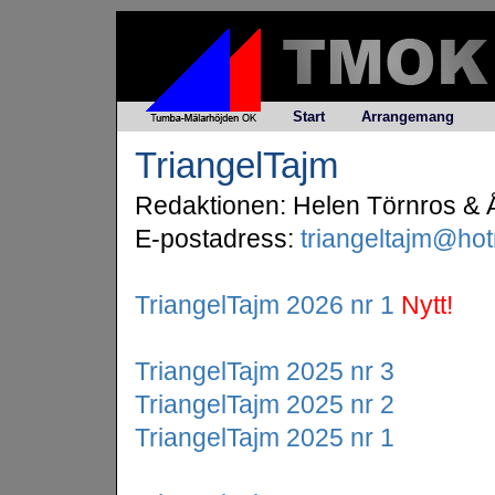
Start
Arrangemang
TriangelTajm
Redaktionen: Helen Törnros & 
E-postadress:
triangeltajm@ho
TriangelTajm 2026 nr 1
Nytt!
TriangelTajm 2025 nr 3
TriangelTajm 2025 nr 2
TriangelTajm 2025 nr 1