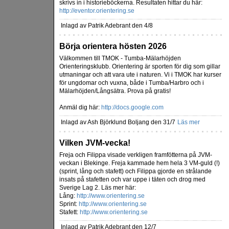
skrivs in i historieböckerna. Resultaten hittar du här:
http://eventor.orientering.se
Inlagd av Patrik Adebrant den 4/8
Börja orientera hösten 2026
Välkommen till TMOK - Tumba-Mälarhöjden
Orienteringsklubb. Orientering är sporten för dig som gillar
utmaningar och att vara ute i naturen. Vi i TMOK har kurser
för ungdomar och vuxna, både i Tumba/Harbro och i
Mälarhöjden/Långsätra. Prova på gratis!
Anmäl dig här:
http://docs.google.com
Inlagd av Ash Björklund Boljang den 31/7
Läs mer
Vilken JVM-vecka!
Freja och Filippa visade verkligen framfötterna på JVM-
veckan i Blekinge. Freja kammade hem hela 3 VM-guld (!)
(sprint, lång och stafett) och Filippa gjorde en strålande
insats på stafetten och var uppe i täten och drog med
Sverige Lag 2. Läs mer här:
Lång:
http://www.orientering.se
Sprint:
http://www.orientering.se
Stafett:
http://www.orientering.se
Inlagd av Patrik Adebrant den 12/7