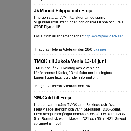
JVM med Filippa och Freja
I morgon startar JVM i Karlskrona med sprint.
Vi gratulerar till uttagningen och önskar Filippa och Freja
STORT lycka till!
Läs allt om arrangemanget här:
http://www.jwoc2026.se/
Inlagd av Helena Adebrant den 28/6
Läs mer
TMOK till Jukola Venla 13-14 juni
TMOK har i år 2 Jukolalag och 2 Venlalag.
I år är arenan i Kotka, 13 mil öster om Helsingfors.
Lagen ligger hittar du under information.
Inlagd av Helena Adebrant den 7/6
SM-Guld till Freja
I helgen var ett gäng TMOK-are i Blekinge och tävlade.
Freja visade storform och vann SM-guldet i D20-Sprint.
Flera övriga framgångar noterades också, t ex kom TMOK
5:a i Ronnebykaveln i klassen D21 och 56:a i H21. Snyggt
sprunget allihop!