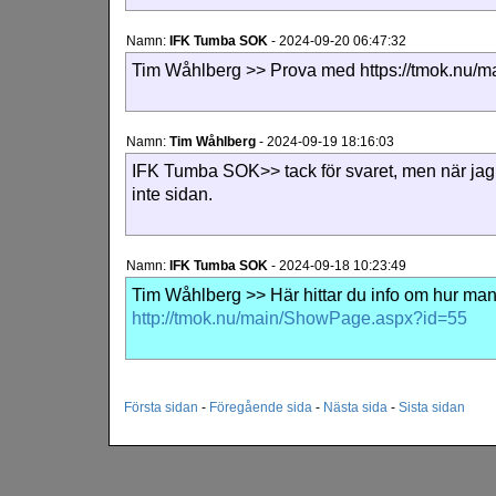
Namn:
IFK Tumba SOK
-
2024-09-20 06:47:32
Tim Wåhlberg >> Prova med https://tmok.nu/
Namn:
Tim Wåhlberg
-
2024-09-19 18:16:03
IFK Tumba SOK>> tack för svaret, men när jag 
inte sidan.
Namn:
IFK Tumba SOK
-
2024-09-18 10:23:49
Tim Wåhlberg >> Här hittar du info om hur ma
http://tmok.nu/main/ShowPage.aspx?id=55
Första sidan
-
Föregående sida
-
Nästa sida
-
Sista sidan