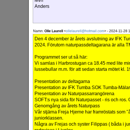
Mvh
Anders
Namn:
Olle Laurell
<
ollelaurell@hotmail.com
>
-
2024-11-28 1
Den 4 december är årets avslutning av IFK T
2024. Förutom naturpassdeltagarana är all
Programmet ser ut så här:
Vi samlas i Harbrostugan ca 18.45 med lite mi
lussebullar m.m. för att sedan starta mötet kl. 1
Presentation av deltagarna
Presentation av IFK Tumba SOK Tumba-Mäla
Presentation av Naturpassarrangörena
SOFT:s nya sida för Naturpasset - ris och ros. O
Genomgång av årets Naturpass
Vår stjärna Freja Hjerne har framröstats som "å
juniorklassen.
Några av Frejas och syster Filippas ( båda i ju