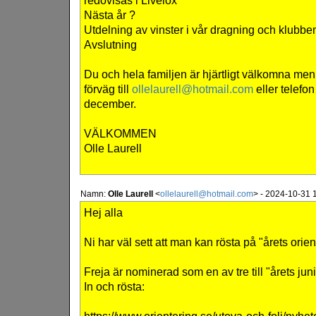
redovisas i Livelox
Nästa år ?
Utdelning av vinster i vår dragning och klubbe
Avslutning
Du och hela familjen är hjärtligt välkomna men v
förväg till
ollelaurell@hotmail.com
eller telefo
december.
VÄLKOMMEN
Olle Laurell
Namn:
Olle Laurell
<
ollelaurell@hotmail.com
>
-
2024-10-31 
Hej alla
Ni har väl sett att man kan rösta på "årets orien
Freja är nominerad som en av tre till "årets juni
In och rösta: