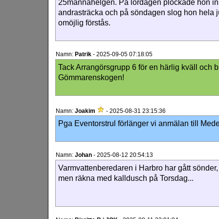
25mannahelgen. På lördagen plockade hon in 
andrasträcka och på söndagen slog hon hela j
omöjlig förstås.
Namn:
Patrik
-
2025-09-05 07:18:05
Tack Arrangörsgrupp 6 för en härlig kväll och b
Gömmarenskogen!
Namn:
Joakim
-
2025-08-31 23:15:36
Pga Eventorstrul förlänger vi anmälan till Mede
Namn:
Johan
-
2025-08-12 20:54:13
Varmvattenberedaren i Harbro har gått sönder, o
men räkna med kalldusch på Torsdag...