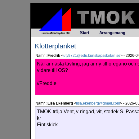
Start
Arrangemang
Klotterplanket
Namn:
Fredrik
<
uty9721@edu.kunskapsskolan.se
>
-
2026-04
När är nästa tävling, jag är ny till oregano och s
vidare till OS?
//Freddie
Namn:
Lisa Ekenberg
<
lisa.ekenberg@gmail.com
>
-
2026-03
TMOK-tröja Vent, v-ringad, vit, storlek S. Passar
kr
Fint skick.