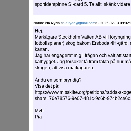
sportidentpinne SI-card 5. Ta allt, skänk vidar
Namn:
Pia Rydh
<
pia.rydh@gmail.com
>
-
2025-02-13 09:02:
Hej,
Markägare Stockholm Vatten AB vill föryngrin
fotbollsplaner) skog bakom Ersboda 4H-gård,
kartan.
Jag har engagerat mig i frågan och valt att sta
kalhygget. Jag försöker få fram fakta på hur 
skogen, att visa markägaren.
Är du en som bryr dig?
Visa det på:
https://www.mittskifte.org/petitions/radda-sk
share=76e78576-9e07-481c-9c6b-974b2ce6
Mvh
Pia