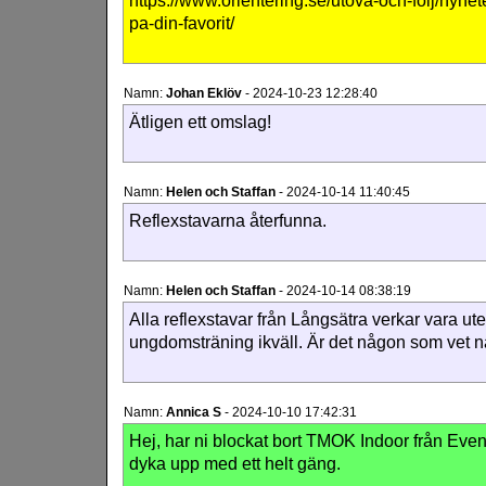
https://www.orientering.se/utova-och-folj/nyhe
pa-din-favorit/
Namn:
Johan Eklöv
-
2024-10-23 12:28:40
Ätligen ett omslag!
Namn:
Helen och Staffan
-
2024-10-14 11:40:45
Reflexstavarna återfunna.
Namn:
Helen och Staffan
-
2024-10-14 08:38:19
Alla reflexstavar från Långsätra verkar vara ute
ungdomsträning ikväll. Är det någon som vet 
Namn:
Annica S
-
2024-10-10 17:42:31
Hej, har ni blockat bort TMOK Indoor från Even
dyka upp med ett helt gäng.