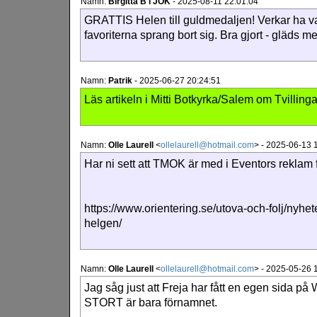
Namn:
Birgitta B i JOK
-
2025-08-11 22:01:04
GRATTIS Helen till guldmedaljen! Verkar ha var
favoriterna sprang bort sig. Bra gjort - gläds me
Namn:
Patrik
-
2025-06-27 20:24:51
Läs artikeln i Mitti Botkyrka/Salem om Tvilling
Namn:
Olle Laurell
<
ollelaurell@hotmail.com
>
-
2025-06-13 
Har ni sett att TMOK är med i Eventors reklam
https://www.orientering.se/utova-och-folj/nyhet
helgen/
Namn:
Olle Laurell
<
ollelaurell@hotmail.com
>
-
2025-05-26 
Jag såg just att Freja har fått en egen sida på 
STORT är bara förnamnet.