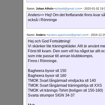
Namn:
Johan Alfvén
<
johpett@gmail.com
>
-
2025-01-02 19:
Anders>> Hej! Om det fortfarande finns kvar så 
också i Rönninge
Namn:
Anders
<
anders.appelsved@gmail.com
>
-
2024-12-29
Hej och God Fortsättning!
Vi skänker lite träningskläder. Allt är använt men
Först till kvarn. Den som vill ha något tar allt
som inte passar till annan klubbkompis.
Finns i Rönninge.
Bagheera byxor stl 150
Bagheera byxor stl 160
TMOK Svart långärmad vindjacka stl 140
TMOK Svart långärmad träningströja stl XXS
TMOK vit tränings-Tshirt (troligen stl 150-160)
Svarta strumpor SIGN 34-37