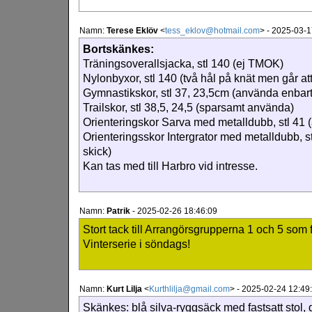
Namn:
Terese Eklöv
<
tess_eklov@hotmail.com
>
-
2025-03-1
Bortskänkes:
Träningsoverallsjacka, stl 140 (ej TMOK)
Nylonbyxor, stl 140 (två hål på knät men går at
Gymnastikskor, stl 37, 23,5cm (använda enbar
Trailskor, stl 38,5, 24,5 (sparsamt använda)
Orienteringskor Sarva med metalldubb, stl 41 (
Orienteringsskor Intergrator med metalldubb, s
skick)
Kan tas med till Harbro vid intresse.
Namn:
Patrik
-
2025-02-26 18:46:09
Stort tack till Arrangörsgrupperna 1 och 5 som
Vinterserie i söndags!
Namn:
Kurt Lilja
<
Kurthlilja@gmail.com
>
-
2025-02-24 12:49
Skänkes: blå silva-ryggsäck med fastsatt stol, 