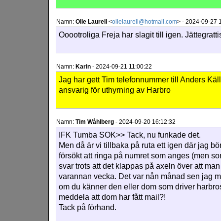
Namn:
Olle Laurell
<
ollelaurell@hotmail.com
>
-
2024-09-27 1
Ooootroliga Freja har slagit till igen. Jättegratti
Namn:
Karin
-
2024-09-21 11:00:22
Jag har gett Tim telefonnummer till Anders Käll
ansvarig för uthyrning av Harbro
Namn:
Tim Wåhlberg
-
2024-09-20 16:12:32
IFK Tumba SOK>> Tack, nu funkade det.
Men då är vi tillbaka på ruta ett igen där jag b
försökt att ringa på numret som anges (men som 
svar trots att det klappas på axeln över att ma
varannan vecka. Det var nån månad sen jag mai
om du känner den eller dom som driver harbro
meddela att dom har fått mail?!
Tack på förhand.