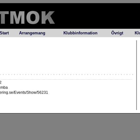
Start
Arrangemang
Klubbinformation
Övrigt
Kl
2
Tumba
ntering.se/Events/Show/56231