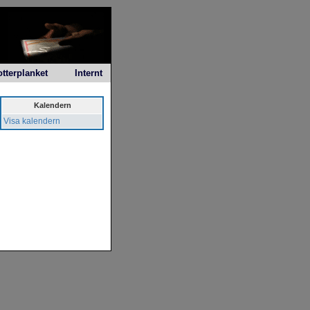
otterplanket
Internt
Kalendern
Visa kalendern