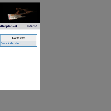
otterplanket
Internt
Kalendern
Visa kalendern