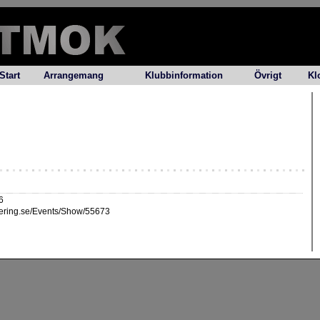
Start
Arrangemang
Klubbinformation
Övrigt
Kl
6
ntering.se/Events/Show/55673