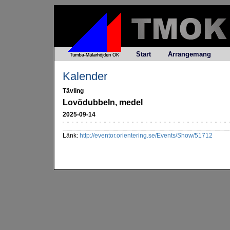
Start
Arrangemang
Kalender
Tävling
Lovödubbeln, medel
2025-09-14
Länk:
http://eventor.orientering.se/Events/Show/51712