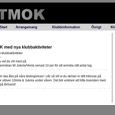
Start
Arrangemang
Klubbinformation
Övrigt
Kl
TK med nya klubbaktiviteter
i klubbaktiviteter.
e
du vet du vill med på.
nmälan till Jukola/Venla senast 10 jan för att anmäla rätt antal lag.
m ska åka på våra tävlingsresor i vår så vill vi du skriver in ditt intresse på
sor utöver 10mila & Jukola under våren. Det blir enklare att hitta boenden med
 på förhand!