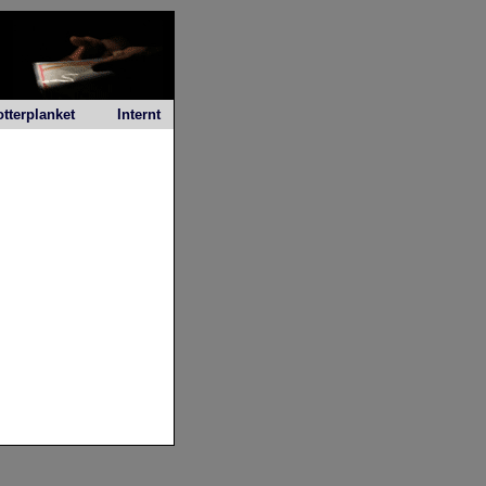
otterplanket
Internt