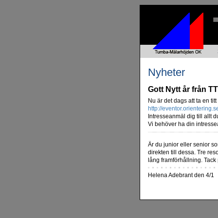
Nyheter
Gott Nytt år från T
Nu är det dags att ta en titt 
http://eventor.orientering.s
Intresseanmäl dig till allt 
Vi behöver ha din intressea
Är du junior eller senior so
direkten till dessa. Tre re
lång framförhållning. Tack
Helena Adebrant den 4/1